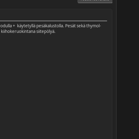
rodulla + käytetyllä pesäkalustolla. Pesät sekä thymol-
 kiihokeruokintana siitepölyä.