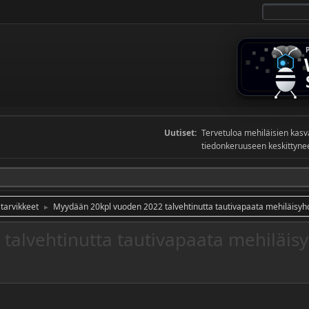
Uutiset:
Tervetuloa mehiläisien kas
tiedonkeruuseen keskittyneel
 tarvikkeet
Myydään 20kpl vuoden 2022 talvehtinutta tautivapaata mehiläisy
►
talvehtinutta tautivapaata mehiläis