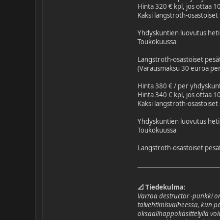
Hinta 320 € kpl, jos ottaa 
Kaksi langstroth-osastoiset 
Yhdyskuntien luovutus heti
Toukokuussa
Langstroth-osastoiset pes
(Varausmaksu 30 euroa per
Hinta 380 € / per yhdyskun
Hinta 340 € kpl, jos ottaa 
Kaksi langstroth-osastoiset 
Yhdyskuntien luovutus heti
Toukokuussa
Langstroth-osastoiset pes
📐 Tiedekulma:
Varroa destructor -punkki o
talvehtimisvaiheessa, kun pes
oksaalihappokäsittelyllä voi