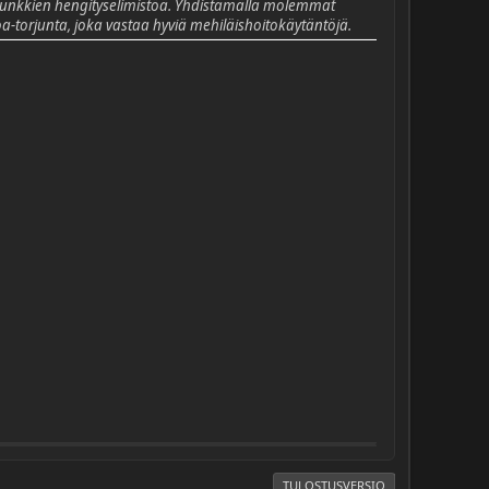
e punkkien hengityselimistöä. Yhdistämällä molemmat
a-torjunta, joka vastaa hyviä mehiläishoitokäytäntöjä.
TULOSTUSVERSIO