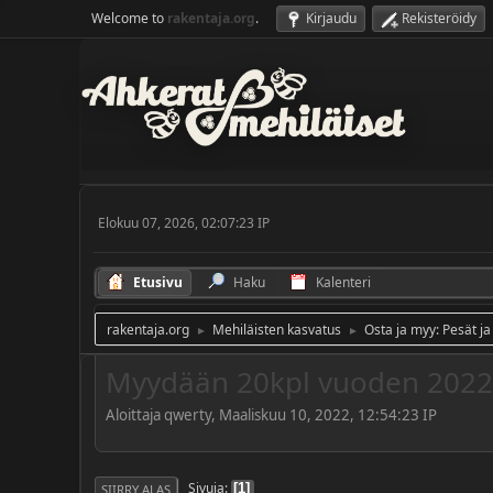
Welcome to
rakentaja.org
.
Kirjaudu
Rekisteröidy
Elokuu 07, 2026, 02:07:23 IP
Etusivu
Haku
Kalenteri
rakentaja.org
Mehiläisten kasvatus
Osta ja myy: Pesät ja
►
►
Myydään 20kpl vuoden 2022 
Aloittaja qwerty, Maaliskuu 10, 2022, 12:54:23 IP
Sivuja
1
SIIRRY ALAS