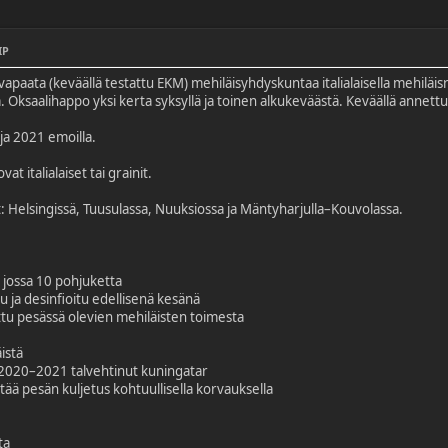
IP
apaata (keväällä testattu EKM) mehiläisyhdyskuntaa italialaisella mehiläis
. Oksaalihappo yksi kerta syksyllä ja toinen alkukeväästä. Keväällä annettu
a 2021 emoilla.
at italialaiset tai grainit.
t: Helsingissä, Tuusulassa, Nuuksiossa ja Mäntyharjulla–Kouvolassa.
 jossa 10 pohjuketta
 ja desinfioitu edellisenä kesänä
ttu pesässä olevien mehiläisten toimesta
istä
 2020–2021 talvehtinut kuningatar
tää pesän kuljetus kohtuullisella korvauksella
ta