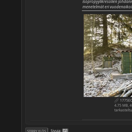
isopropyylikresolien johdan
menetelmät eri vuodenaikoin
1775EC
4.75 MB, 
tarkastelt
Sivuja
1
SIIRRY YLÖS