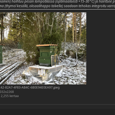
nainen) haihtuu pesän lämpötilassa (optimaalisesti +15–30 °C) ja häiritse
a (thymol kesällä, oksaalihappo talvella) saadaan tehokas integroitu varro
42-82A7-4F83-AB4C-6B0E94E0EA97.jpeg
4032x2268
u 2,255 kertaa