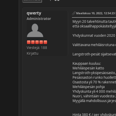
qwerty
Maaliskuu 10, 2022, 12:54:23 
Administrator
Myyn 20 talvehtinutta tautiv
että oksaalihappokäsiteltyjä
Yhdyskunnat vuoden 2020 j
Valittavana mehiläisrotuna ov
Viestejä: 188
Kirjattu
Langstroth-pesät sijaitseva
Kauppaan kuuluu:
Mehiläispesän katto
Langstroth-yksipesäosasto,
Pesäosaston runko huollettu
Osastosta yli 70 % rakenne
Mehiläispesän pohja
Yhdyskunta yli 4 000 mehilä
Nuori, vähintään vuodesta
Myyjällä mahdollisuus järjes
Hinta 380 € / per yhdyskun