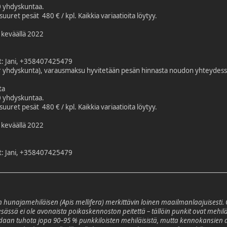
10 yhdyskuntaa.
suuret pesät 480 € / kpl. Kaikkia variaatioita löytyy.
 keväällä 2022
ät: Jani, +358407425479
 yhdyskunta), varausmaksu hyvitetään pesän hinnasta noudon yhteydess
ta
10 yhdyskuntaa.
suuret pesät 480 € / kpl. Kaikkia variaatioita löytyy.
 keväällä 2022
ät: Jani, +358407425479
n hunajamehiläisen (Apis mellifera) merkittävin loinen maailmanlaajuises
ässä ei ole avonaista poikaskennoston peitettä – tällöin punkit ovat mehiläist
daan tuhota jopa 90–95 % punkkiloisten mehiläisistä, mutta kennokansien all