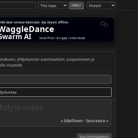
vatukseen, yhdyskunnan automaatioon, suojaamiseen ja
le sivustolle
hdyskuntaa
yhdyskuntaa
« Edellinen
-
Seuraava »
TULOSTUSVERSIO