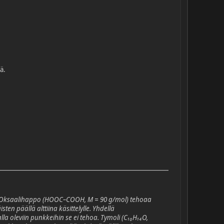
ä.
ti. Oksaalihappo (HOOC–COOH, M = 90 g/mol) tehoaa
en päällä alttiina käsittelylle. Yhdellä
a oleviin punkkeihin se ei tehoa. Tymoli (C₁₀H₁₄O,