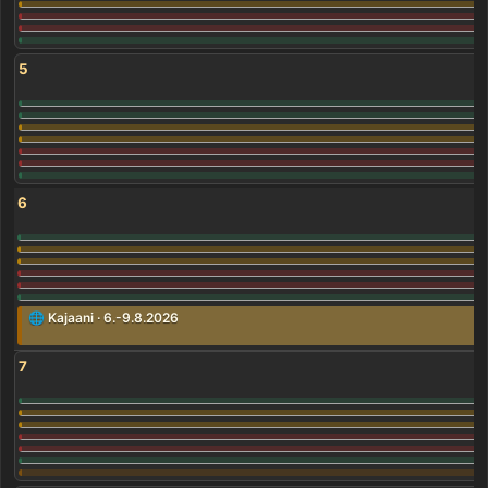
5
6
🌐 Kajaani · 6.-9.8.2026
7