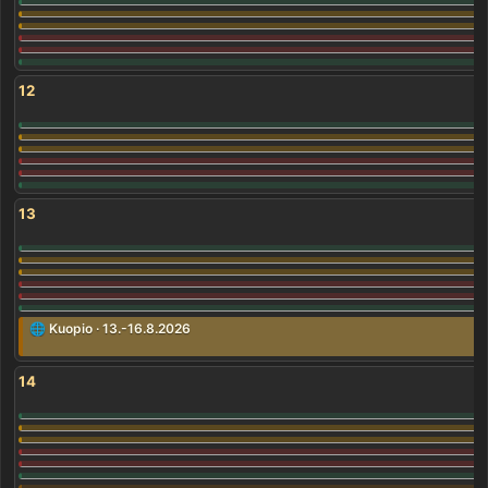
12
13
🌐 Kuopio · 13.-16.8.2026
14