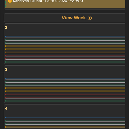
🌼 Kanervan kukinta · 1.8.-5.9.2026 · ~ARVIO
»
2
3
4