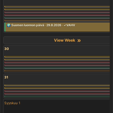
🌍 Suomen luonnon päivä · 29.8.2026 · ✓VAHV
»
30
31
Syyskuu 1