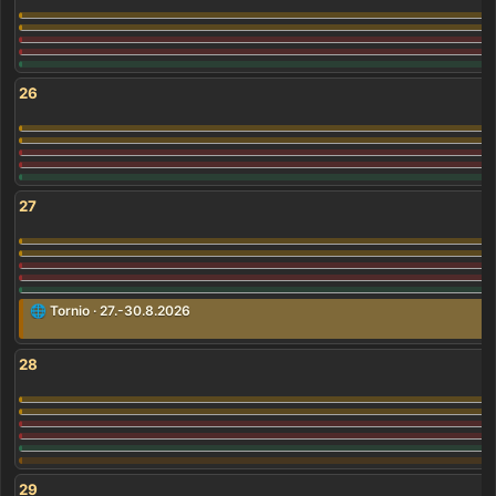
26
27
🌐 Tornio · 27.-30.8.2026
28
29