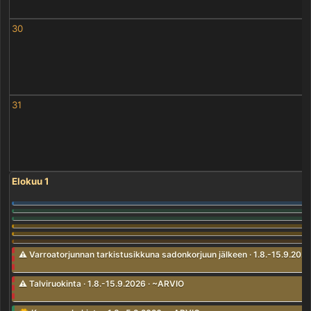
30
31
Elokuu 1
⚠️ Varroatorjunnan tarkistusikkuna sadonkorjuun jälkeen · 1.8.-15.9.202
⚠️ Talviruokinta · 1.8.-15.9.2026 · ~ARVIO