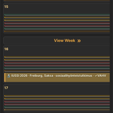
15
»
16
🔬 IUSSI 2026 · Freiburg, Saksa · sosiaalihyönteistutkimus · ✓VAHV
17