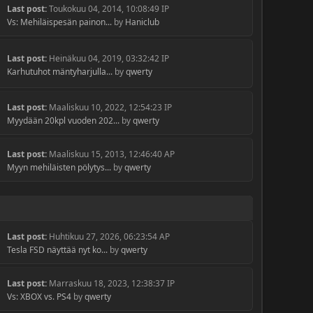
Last post:
Toukokuu 04, 2014, 10:08:49 IP
Vs: Mehiläispesän painon...
by
Haniclub
Last post:
Heinäkuu 04, 2019, 03:32:42 IP
Karhutuhot mäntyharjulla...
by
qwerty
Last post:
Maaliskuu 10, 2022, 12:54:23 IP
Myydään 20kpl vuoden 202...
by
qwerty
Last post:
Maaliskuu 15, 2013, 12:46:40 AP
Myyn mehiläisten pölytys...
by
qwerty
Last post:
Huhtikuu 27, 2026, 06:23:54 AP
Tesla FSD näyttää nyt ko...
by
qwerty
Last post:
Marraskuu 18, 2023, 12:38:37 IP
Vs: XBOX vs. PS4
by
qwerty