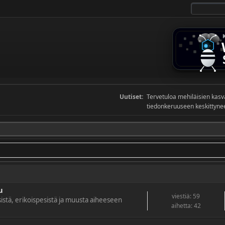
Uutiset:
Tervetuloa mehiläisien kas
tiedonkeruuseen keskittyneel
u
viestiä: 59
istä, erikoispesistä ja muusta aiheeseen
aihetta: 42