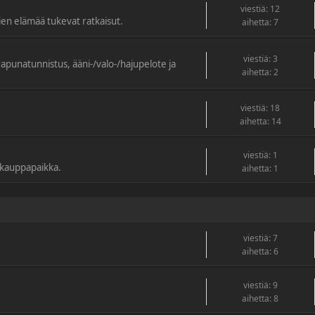
viestiä: 12
ien elämää tukevat ratkaisut.
aihetta: 7
viestiä: 3
apunatunnistus, ääni-/valo-/hajupelote ja
aihetta: 2
viestiä: 18
aihetta: 14
viestiä: 1
 kauppapaikka.
aihetta: 1
viestiä: 7
aihetta: 6
viestiä: 9
aihetta: 8