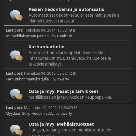
Pesien tiedonkeruu ja automaatio
Automaattiset tiedonkeruujärjestelmät ja pesien
elämää tukevat ratkaisut.
Last post:
Toukokuu 04, 2014, 10:08:49 IP
Vs: Mehiläispesän painon...
by
Haniclub
Karhunkarkotin
Automaattinen karhunpelätinlaite — 360°
infrapunatunnistus, ääni-/valo-/hajupelote ja
tekstiviestihälytys.
Last post:
Heinäkuu 04, 2019, 03:32:42 IP
Karhutuhot mäntyharjulla...
by
qwerty
Osta ja myy: Pesät ja tarvikkeet
Mehiläispesien ja tarvikkeiden kauppapaikka.
Last post:
Maaliskuu 10, 2022, 12:54:23 IP
Myydään 20kpl vuoden 202...
by
qwerty
Osta ja myy: Mehiläistuotteet
Hunajan, vahan ja muiden mehiläistuotteiden
kauppapaikka.