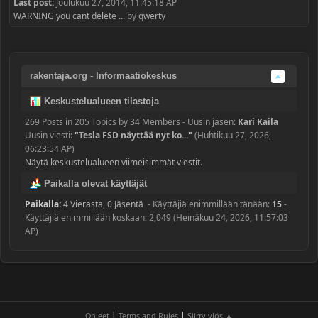
Last post:
Joulukuu 27, 2014, 11:45:18 AP
WARNING you cant delete ...
by
qwerty
rakentaja.org - Informaatiokeskus
Keskustelualueen tilastoja
269 Posts in 205 Topics by 34 Members - Uusin jäsen:
Kari Kaila
Uusin viesti:
"
Tesla FSD näyttää nyt ko...
"
(Huhtikuu 27, 2026,
06:23:54 AP)
Näytä keskustelualueen viimeisimmät viestit.
Paikalla olevat käyttäjät
Paikalla:
4 Vierasta, 0 Jäsentä
- Käyttäjiä enimmillään tänään:
15
-
Käyttäjiä enimmillään koskaan: 2,049 (Heinäkuu 24, 2026, 11:57:03
AP)
|
|
Ohjeet
Terms and Rules
Siirry ylös ▲