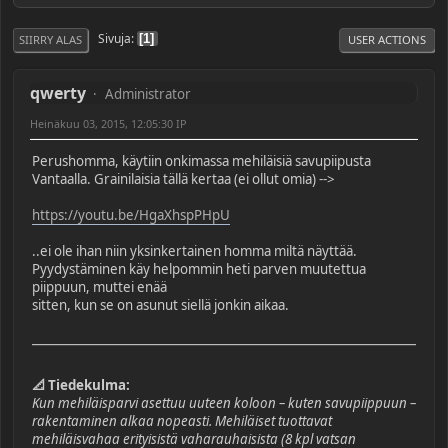
Sivuja
1
SIIRRY ALAS
USER ACTIONS
qwerty
Administrator
Heinäkuu 03, 2015, 12:05:30 IP
Perushomma, käytiin onkimassa mehiläisiä savupiipusta
Vantaalla. Grainilaisia tällä kertaa (ei ollut omia) -->
https://youtu.be/HgaXhspPHpU
..ei ole ihan niin yksinkertainen homma miltä näyttää.
Pyydystäminen käy helpommin heti parven muutettua
piippuun, muttei enää
sitten, kun se on asunut siellä jonkin aikaa.
📐 Tiedekulma:
Kun mehiläisparvi asettuu uuteen koloon – kuten savupiippuun –
rakentaminen alkaa nopeasti. Mehiläiset tuottavat
mehiläisvahaa erityisistä vaharauhaisista (8 kpl vatsan