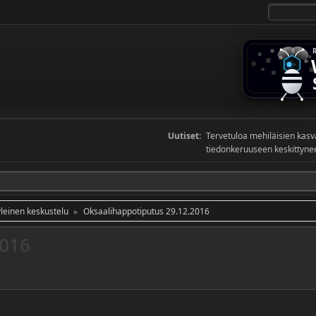
Uutiset:
Tervetuloa mehiläisien kas
tiedonkeruuseen keskittyneel
yleinen keskustelu
Oksaalihappotiputus 29.12.2016
►
2016