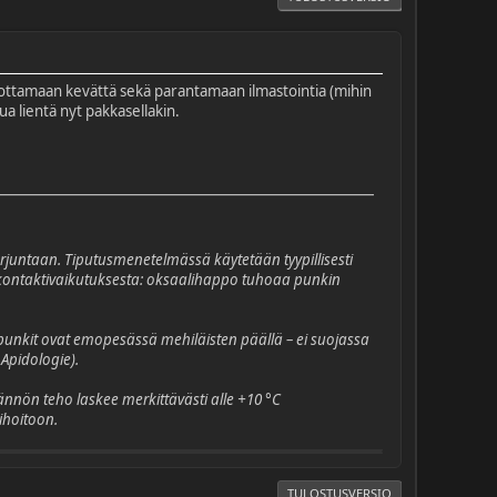
odottamaan kevättä sekä parantamaan ilmastointia (mihin
ua lientä nyt pakkasellakin.
juntaan. Tiputusmenetelmässä käytetään tyypillisesti
t kontaktivaikutuksesta: oksaalihappo tuhoaa punkin
punkit ovat emopesässä mehiläisten päällä – ei suojassa
 Apidologie).
nnön teho laskee merkittävästi alle +10 °C
ihoitoon.
TULOSTUSVERSIO