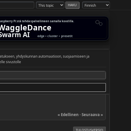
vatukseen, yhdyskunnan automaatioon, suojaamiseen ja
le sivustolle
« Edellinen
-
Seuraava »
TULOSTUSVERSIO