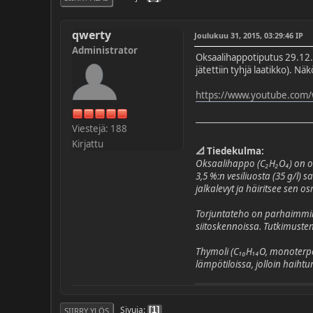
qwerty
Joulukuu 31, 2015, 03:29:46 IP
Administrator
Oksaalihappotiputus 29.12.2
jätettiin tyhjä laatikko). N
https://www.youtube.com/
Viestejä: 188
Kirjattu
📐 Tiedekulma:
Oksaalihappo (C₂H₂O₄) on or
3,5 %:n vesiliuosta (35 g/l
jalkalevyt ja häiritsee sen 
Torjuntateho on parhaimmill
siitoskennoissa. Tutkimusten
Thymoli (C₁₀H₁₄O, monoterpe
lämpötiloissa, jolloin haih
Sivuja
1
SIIRRY YLÖS