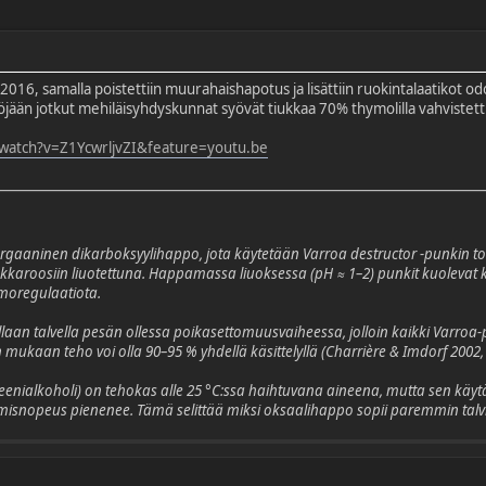
016, samalla poistettiin muurahaishapotus ja lisättiin ruokintalaatikot 
äköjään jotkut mehiläisyhdyskunnat syövät tiukkaa 70% thymolilla vahvistett
watch?v=Z1YcwrljvZI&feature=youtu.be
gaaninen dikarboksyylihappo, jota käytetään Varroa destructor -punkin tor
) sakkaroosiin liuotettuna. Happamassa liuoksessa (pH ≈ 1–2) punkit kuoleva
osmoregulaatiota.
aan talvella pesän ollessa poikasettomuusvaiheessa, jolloin kaikki Varroa-
 mukaan teho voi olla 90–95 % yhdellä käsittelyllä (Charrière & Imdorf 2002,
enialkoholi) on tehokas alle 25 °C:ssa haihtuvana aineena, mutta sen käytä
tumisnopeus pienenee. Tämä selittää miksi oksaalihappo sopii paremmin talv