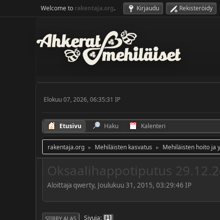
Welcome to
rakentaja.org
.
Kirjaudu
Rekisteröidy
Elokuu 07, 2026, 06:35:31 IP
Etusivu
Haku
Kalenteri
rakentaja.org
Mehiläisten kasvatus
Mehiläisten hoito ja 
►
►
Oksaalihappotiputus 29.12.
Aloittaja qwerty, Joulukuu 31, 2015, 03:29:46 IP
Sivuja
1
SIIRRY ALAS