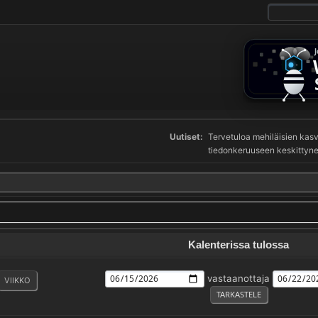
Uutiset:
Tervetuloa mehiläisien ka
tiedonkeruuseen keskittynee
Kalenterissa tulossa
vastaanottaja
VIIKKO