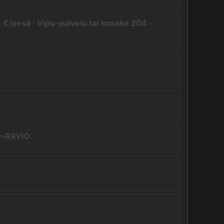
 €/pesä · Vipu-palvelu tai lomake 204 ·
· ~ARVIO