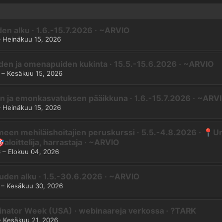
en alku · 1.6.-15.7.2026 · ~ARVIO
–
Heinäkuu 15, 2026
en ja omenapuiden kukinta · 15.5.-15.6.2026 · ~ARVIO
–
Kesäkuu 15, 2026
 ja emonkasvatuksen pääikkuna · 1.6.-15.7.2026 · ~ARV
–
Heinäkuu 15, 2026
en mehiläishoitajien peruskurssi · 5.5.-4.8.2026 · 📍Urj
🎯aloittelija, harrastaja · ~ARVIO
6
–
Elokuu 04, 2026
den alku · 1.5.-30.6.2026 · ~ARVIO
–
Kesäkuu 30, 2026
llinator Week (USA) · webinaareja verkossa · ?TARK
–
Kesäkuu 21, 2026