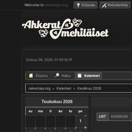
Welcome to
rakentaja.org
.
Kirjaudu
Rekisteröidy
Elokuu 06, 2026, 01:59:30 IP
Etusivu
Haku
Kalenteri
rakentaja.org
Kalenteri
Kesäkuu 2026
►
►
Toukokuu 2026
su
ma
ti
ke
to
pe
la
LIST
KUUKAUSI:
1
2