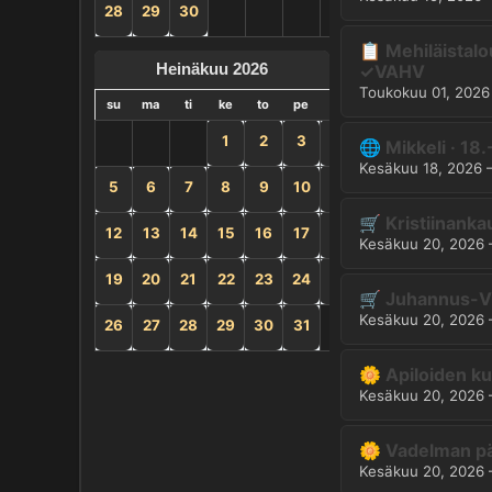
28
29
30
📋 Mehiläistalo
Heinäkuu 2026
✓VAHV
Toukokuu 01, 2026
su
ma
ti
ke
to
pe
la
1
2
3
4
🌐 Mikkeli · 18
Kesäkuu 18, 2026
5
6
7
8
9
10
11
🛒 Kristiinank
12
13
14
15
16
17
18
Kesäkuu 20, 2026
19
20
21
22
23
24
25
🛒 Juhannus-Vi
Kesäkuu 20, 2026
26
27
28
29
30
31
🌼 Apiloiden ku
Kesäkuu 20, 2026
🌼 Vadelman pä
Kesäkuu 20, 2026