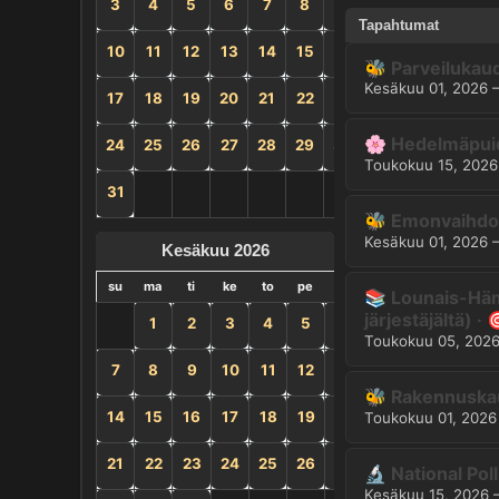
3
4
5
6
7
8
9
Tapahtumat
10
11
12
13
14
15
16
🐝 Parveilukaud
Kesäkuu 01, 2026
17
18
19
20
21
22
23
🌸 Hedelmäpuid
24
25
26
27
28
29
30
Toukokuu 15, 2026
31
🐝 Emonvaihdon
Kesäkuu 01, 2026
Kesäkuu 2026
su
ma
ti
ke
to
pe
la
📚 Lounais-Häme
järjestäjältä) · 
1
2
3
4
5
6
Toukokuu 05, 202
7
8
9
10
11
12
13
🐝 Rakennuskau
14
15
16
17
18
19
20
Toukokuu 01, 2026
21
22
23
24
25
26
27
🔬 National Po
Kesäkuu 15, 2026