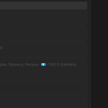
IO
ala, Somero, Forssa · 💶~100 € (tarkista