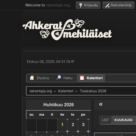
Welcome to
rakentaja.org
.
Kirjaudu
Rekisteröidy
Elokuu 06, 2026, 04:51:18 IP
Etusivu
Haku
Kalenteri
rakentaja.org
Kalenteri
Toukokuu 2026
►
►
«
Huhtikuu 2026
su
ma
ti
ke
to
pe
la
LIST
KUUKAUSI:
1
2
3
4