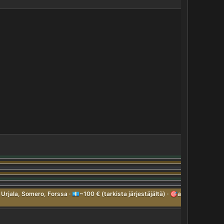
jala, Somero, Forssa · 💶~100 € (tarkista järjestäjältä) · 🎯aloittelija, harr