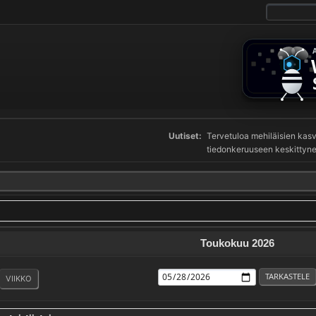
Uutiset:
Tervetuloa mehiläisien ka
tiedonkeruuseen keskittynee
Toukokuu 2026
VIIKKO