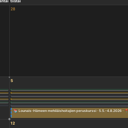
ntai
tiistai
28
5
📚 Lounais-Hämeen mehiläishoitajien peruskurssi · 5.5.-4.8.2026 · 📍Ur
12