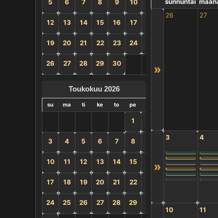
sunnuntai
maana
5
6
7
8
9
10
11
26
27
12
13
14
15
16
17
18
19
20
21
22
23
24
25
26
27
28
29
30
»
Toukokuu 2026
su
ma
ti
ke
to
pe
la
1
2
3
4
3
4
5
6
7
8
9
10
11
12
13
14
15
16
»
17
18
19
20
21
22
23
24
25
26
27
28
29
30
10
11