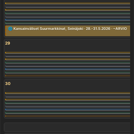
🌐 Kansainväliset Suurmarkkinat, Seinäjoki · 28.-31.5.2026 · ~ARVIO
29
30