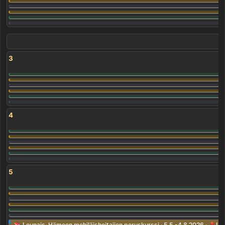
3
4
5
📚 Lounais-Hämeen mehiläishoitajien peruskurssi · 5.5.-4.8.2026 · 📍Urjal