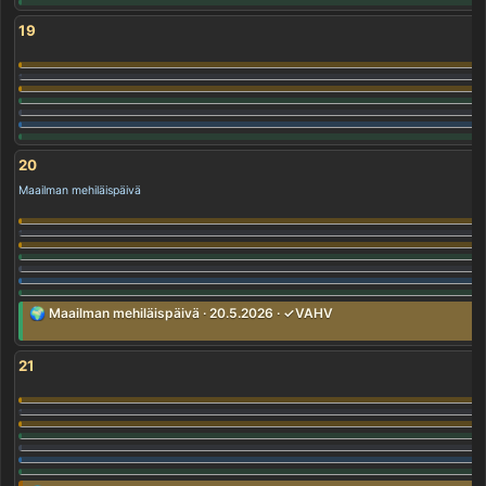
19
20
Maailman mehiläispäivä
🌍 Maailman mehiläispäivä · 20.5.2026 · ✓VAHV
21