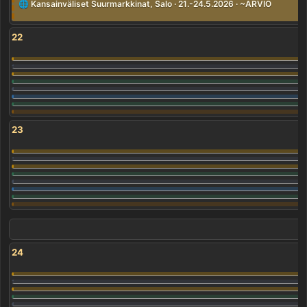
🌐 Kansainväliset Suurmarkkinat, Salo · 21.-24.5.2026 · ~ARVIO
22
23
24