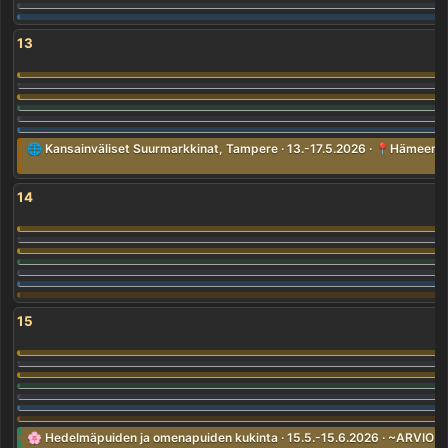
13
🌐 Kansainväliset Suurmarkkinat, Tampere · 13.-17.5.2026 · 📍Hämeenpui
14
15
🌸 Hedelmäpuiden ja omenapuiden kukinta · 15.5.-15.6.2026 · ~ARVIO