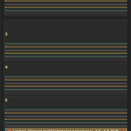
3
4
5
📚 Lounais-Hämeen mehiläishoitajien peruskurssi · 5.5.-4.8.2026 · 📍Urjal