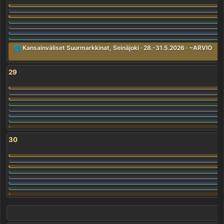
🌐 Kansainväliset Suurmarkkinat, Seinäjoki · 28.-31.5.2026 · ~ARVIO
29
30