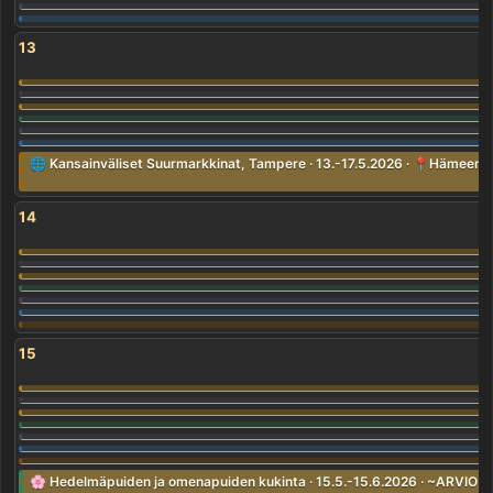
13
🌐 Kansainväliset Suurmarkkinat, Tampere · 13.-17.5.2026 · 📍Hämeenpui
14
15
🌸 Hedelmäpuiden ja omenapuiden kukinta · 15.5.-15.6.2026 · ~ARVIO