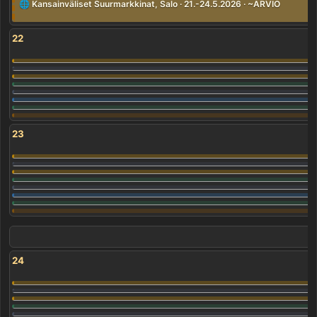
🌐 Kansainväliset Suurmarkkinat, Salo · 21.-24.5.2026 · ~ARVIO
22
23
24