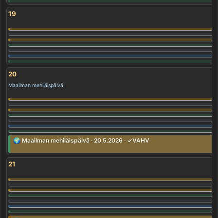
19
20
Maailman mehiläispäivä
🌍 Maailman mehiläispäivä · 20.5.2026 · ✓VAHV
21