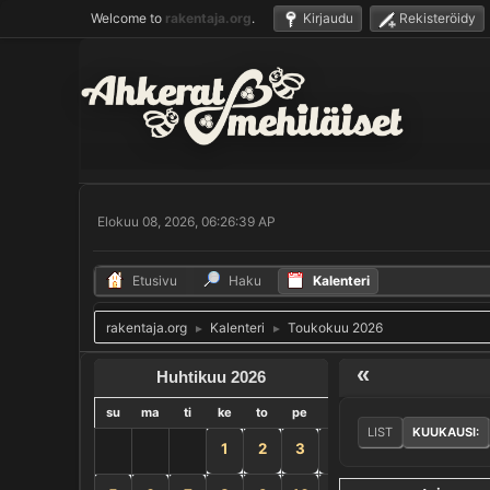
Welcome to
rakentaja.org
.
Kirjaudu
Rekisteröidy
Elokuu 08, 2026, 06:26:39 AP
Etusivu
Haku
Kalenteri
rakentaja.org
Kalenteri
Toukokuu 2026
►
►
«
Huhtikuu 2026
su
ma
ti
ke
to
pe
la
LIST
KUUKAUSI:
1
2
3
4