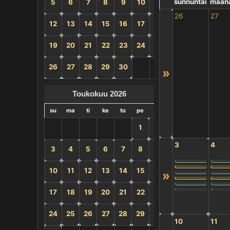
sunnuntai
maana
5
6
7
8
9
10
11
26
27
12
13
14
15
16
17
18
19
20
21
22
23
24
25
26
27
28
29
30
»
Toukokuu 2026
su
ma
ti
ke
to
pe
la
1
2
3
4
3
4
5
6
7
8
9
10
11
12
13
14
15
16
»
17
18
19
20
21
22
23
24
25
26
27
28
29
30
10
11