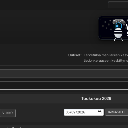
Uutiset:
Tervetuloa mehiläisien ka
tiedonkeruuseen keskittynee
Toukokuu 2026
VIIKKO