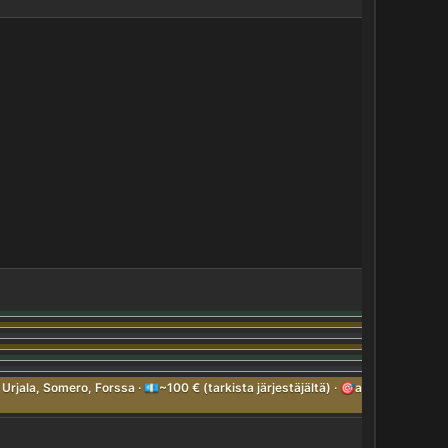
jala, Somero, Forssa · 💶~100 € (tarkista järjestäjältä) · 🎯aloittelija, harr