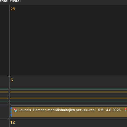
ntai
tiistai
28
5
📚 Lounais-Hämeen mehiläishoitajien peruskurssi · 5.5.-4.8.2026 · 📍Ur
12