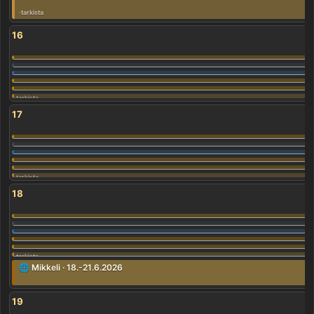
16
17
18
🌐 Mikkeli · 18.-21.6.2026
19