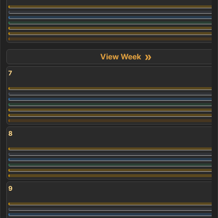
»
7
8
9