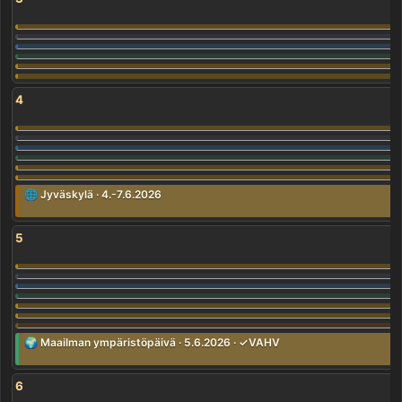
4
🌐 Jyväskylä · 4.-7.6.2026
5
🌍 Maailman ympäristöpäivä · 5.6.2026 · ✓VAHV
6