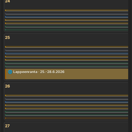
24
25
🌐 Lappeenranta · 25.-28.6.2026
26
27