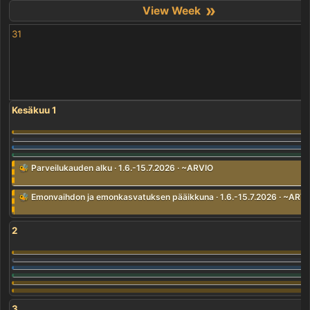
»
31
Kesäkuu 1
🐝 Parveilukauden alku · 1.6.-15.7.2026 · ~ARVIO
🐝 Emonvaihdon ja emonkasvatuksen pääikkuna · 1.6.-15.7.2026 · ~ARV
2
3