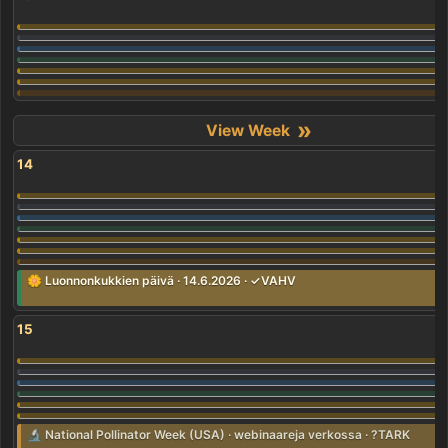
»
14
🌼 Luonnonkukkien päivä · 14.6.2026 · ✓VAHV
15
🔬 National Pollinator Week (USA) · webinaareja verkossa · ?TARK