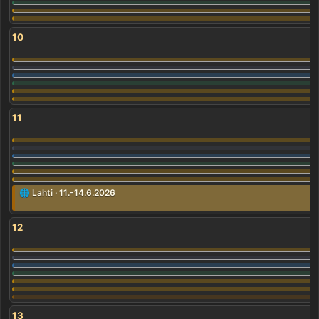
10
11
🌐 Lahti · 11.-14.6.2026
12
13