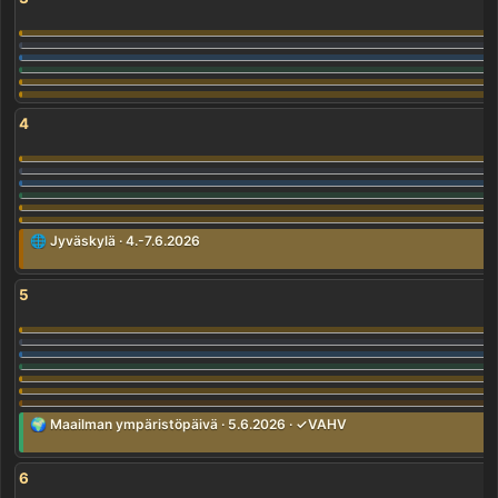
4
🌐 Jyväskylä · 4.-7.6.2026
5
🌍 Maailman ympäristöpäivä · 5.6.2026 · ✓VAHV
6