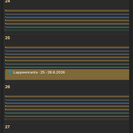
24
25
🌐 Lappeenranta · 25.-28.6.2026
26
27