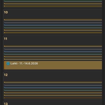
10
11
🌐 Lahti · 11.-14.6.2026
12
13