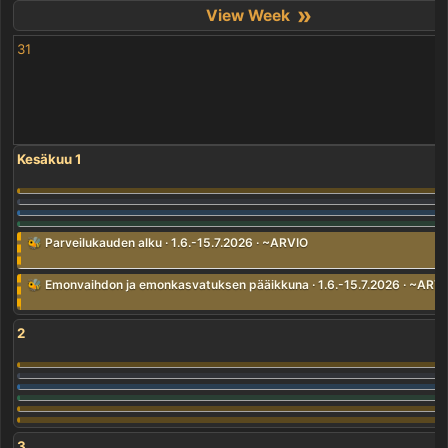
»
31
Kesäkuu 1
🐝 Parveilukauden alku · 1.6.-15.7.2026 · ~ARVIO
🐝 Emonvaihdon ja emonkasvatuksen pääikkuna · 1.6.-15.7.2026 · ~ARV
2
3