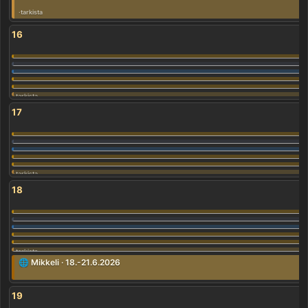
16
17
18
🌐 Mikkeli · 18.-21.6.2026
19