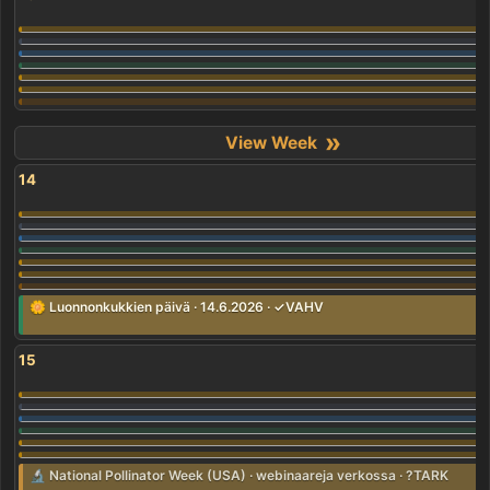
»
14
🌼 Luonnonkukkien päivä · 14.6.2026 · ✓VAHV
15
🔬 National Pollinator Week (USA) · webinaareja verkossa · ?TARK