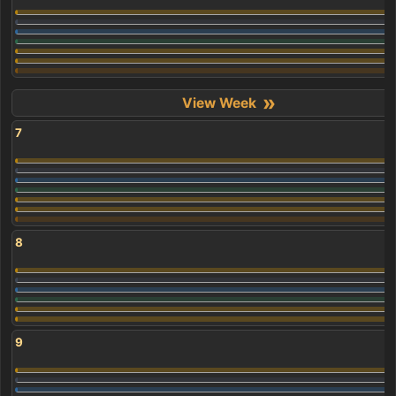
»
7
8
9