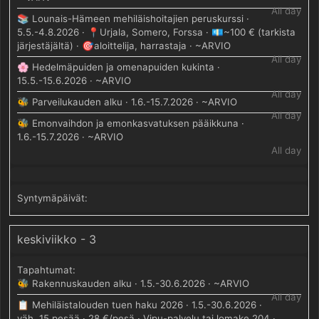
All day
📚 Lounais-Hämeen mehiläishoitajien peruskurssi ·
5.5.-4.8.2026 · 📍Urjala, Somero, Forssa · 💶~100 € (tarkista
järjestäjältä) · 🎯aloittelija, harrastaja · ~ARVIO
All day
🌸 Hedelmäpuiden ja omenapuiden kukinta ·
15.5.-15.6.2026 · ~ARVIO
All day
🐝 Parveilukauden alku · 1.6.-15.7.2026 · ~ARVIO
All day
🐝 Emonvaihdon ja emonkasvatuksen pääikkuna ·
1.6.-15.7.2026 · ~ARVIO
All day
keskiviikko - 3
🐝 Rakennuskauden alku · 1.5.-30.6.2026 · ~ARVIO
All day
📋 Mehiläistalouden tuen haku 2026 · 1.5.-30.6.2026 ·
väh. 15 pesää · 28 €/pesä · Vipu-palvelu tai lomake 204 ·