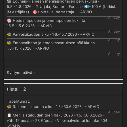
📚 Lounais-Hämeen mehiläishoitajien peruskurssi ·
5.5.-4.8.2026 · 📍Urjala, Somero, Forssa · 💶~100 € (tarkista
järjestäjältä) · 🎯aloittelija, harrastaja · ~ARVIO
All day
🌸 Hedelmäpuiden ja omenapuiden kukinta ·
15.5.-15.6.2026 · ~ARVIO
All day
🐝 Parveilukauden alku · 1.6.-15.7.2026 · ~ARVIO
All day
🐝 Emonvaihdon ja emonkasvatuksen pääikkuna ·
1.6.-15.7.2026 · ~ARVIO
All day
tiistai - 2
🐝 Rakennuskauden alku · 1.5.-30.6.2026 · ~ARVIO
All day
📋 Mehiläistalouden tuen haku 2026 · 1.5.-30.6.2026 ·
väh. 15 pesää · 28 €/pesä · Vipu-palvelu tai lomake 204 ·
✓VAHV