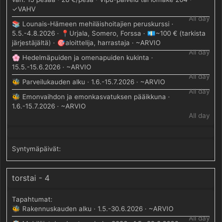
✓VAHV
All day
📚 Lounais-Hämeen mehiläishoitajien peruskurssi ·
5.5.-4.8.2026 · 📍Urjala, Somero, Forssa · 💶~100 € (tarkista
järjestäjältä) · 🎯aloittelija, harrastaja · ~ARVIO
All day
🌸 Hedelmäpuiden ja omenapuiden kukinta ·
15.5.-15.6.2026 · ~ARVIO
All day
🐝 Parveilukauden alku · 1.6.-15.7.2026 · ~ARVIO
All day
🐝 Emonvaihdon ja emonkasvatuksen pääikkuna ·
1.6.-15.7.2026 · ~ARVIO
All day
torstai - 4
🐝 Rakennuskauden alku · 1.5.-30.6.2026 · ~ARVIO
All day