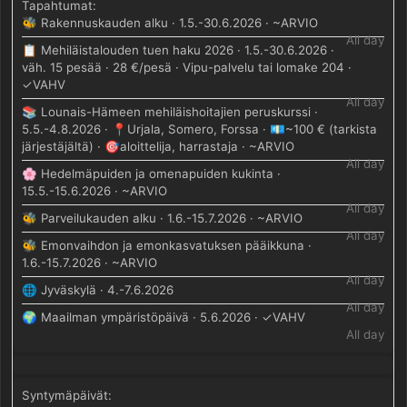
🐝 Rakennuskauden alku · 1.5.-30.6.2026 · ~ARVIO
All day
📋 Mehiläistalouden tuen haku 2026 · 1.5.-30.6.2026 ·
väh. 15 pesää · 28 €/pesä · Vipu-palvelu tai lomake 204 ·
✓VAHV
All day
📚 Lounais-Hämeen mehiläishoitajien peruskurssi ·
5.5.-4.8.2026 · 📍Urjala, Somero, Forssa · 💶~100 € (tarkista
järjestäjältä) · 🎯aloittelija, harrastaja · ~ARVIO
All day
🌸 Hedelmäpuiden ja omenapuiden kukinta ·
15.5.-15.6.2026 · ~ARVIO
All day
🐝 Parveilukauden alku · 1.6.-15.7.2026 · ~ARVIO
All day
🐝 Emonvaihdon ja emonkasvatuksen pääikkuna ·
1.6.-15.7.2026 · ~ARVIO
All day
🌐 Jyväskylä · 4.-7.6.2026
All day
🌍 Maailman ympäristöpäivä · 5.6.2026 · ✓VAHV
All day