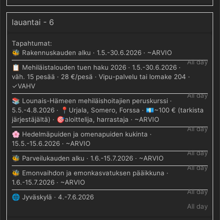
lauantai - 6
🐝 Rakennuskauden alku · 1.5.-30.6.2026 · ~ARVIO
All day
📋 Mehiläistalouden tuen haku 2026 · 1.5.-30.6.2026 ·
väh. 15 pesää · 28 €/pesä · Vipu-palvelu tai lomake 204 ·
✓VAHV
All day
📚 Lounais-Hämeen mehiläishoitajien peruskurssi ·
5.5.-4.8.2026 · 📍Urjala, Somero, Forssa · 💶~100 € (tarkista
järjestäjältä) · 🎯aloittelija, harrastaja · ~ARVIO
All day
🌸 Hedelmäpuiden ja omenapuiden kukinta ·
15.5.-15.6.2026 · ~ARVIO
All day
🐝 Parveilukauden alku · 1.6.-15.7.2026 · ~ARVIO
All day
🐝 Emonvaihdon ja emonkasvatuksen pääikkuna ·
1.6.-15.7.2026 · ~ARVIO
All day
🌐 Jyväskylä · 4.-7.6.2026
All day