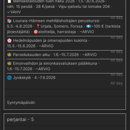
📋 Mehiläistalouden tuen haku 2026 · 1.5.-30.6.2026 ·
väh. 15 pesää · 28 €/pesä · Vipu-palvelu tai lomake 204 ·
✓VAHV
All day
📚 Lounais-Hämeen mehiläishoitajien peruskurssi ·
5.5.-4.8.2026 · 📍Urjala, Somero, Forssa · 💶~100 € (tarkista
järjestäjältä) · 🎯aloittelija, harrastaja · ~ARVIO
All day
🌸 Hedelmäpuiden ja omenapuiden kukinta ·
15.5.-15.6.2026 · ~ARVIO
All day
🐝 Parveilukauden alku · 1.6.-15.7.2026 · ~ARVIO
All day
🐝 Emonvaihdon ja emonkasvatuksen pääikkuna ·
1.6.-15.7.2026 · ~ARVIO
All day
🌐 Jyväskylä · 4.-7.6.2026
All day
perjantai - 5