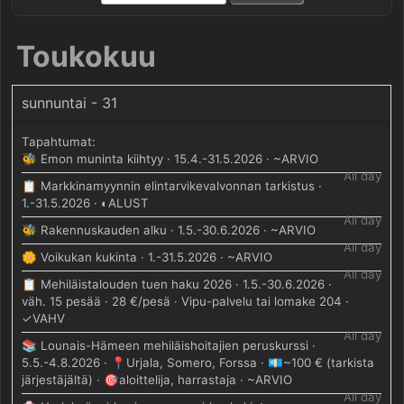
Toukokuu
sunnuntai - 31
🐝 Emon muninta kiihtyy · 15.4.-31.5.2026 · ~ARVIO
All day
📋 Markkinamyynnin elintarvikevalvonnan tarkistus ·
1.-31.5.2026 · ◐ALUST
All day
🐝 Rakennuskauden alku · 1.5.-30.6.2026 · ~ARVIO
All day
🌼 Voikukan kukinta · 1.-31.5.2026 · ~ARVIO
All day
📋 Mehiläistalouden tuen haku 2026 · 1.5.-30.6.2026 ·
väh. 15 pesää · 28 €/pesä · Vipu-palvelu tai lomake 204 ·
✓VAHV
All day
📚 Lounais-Hämeen mehiläishoitajien peruskurssi ·
5.5.-4.8.2026 · 📍Urjala, Somero, Forssa · 💶~100 € (tarkista
järjestäjältä) · 🎯aloittelija, harrastaja · ~ARVIO
All day