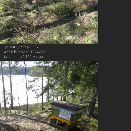
IMG_1725 (2).JPG
437.6 kilotavua, 1024x768
tarkasteltu 2,105 kertaa