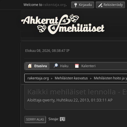
Welcome to
rakentaja.org
.
Kirjaudu
Rekisteröidy
Elokuu 08, 2026, 08:38:47 IP
Etusivu
Haku
Kalenteri
rakentaja.org
Mehiläisten kasvatus
Mehiläisten hoito ja 
►
►
Kaikki mehiläiset lennolla -
Aloittaja qwerty, Huhtikuu 22, 2013, 01:33:11 AP
Sivuja
1
SIIRRY ALAS