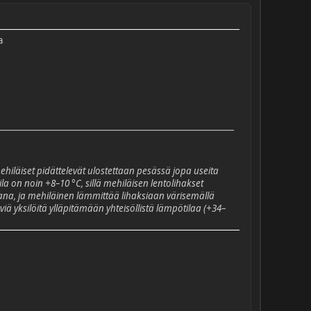
a
ehiläiset pidättelevät ulostettaan pesässä jopa useita
on noin +8–10 °C, sillä mehiläisen lentolihakset
ikana, ja mehiläinen lämmittää lihaksiaan värisemällä
ä yksilöitä ylläpitämään yhteisöllistä lämpötilaa (+34–