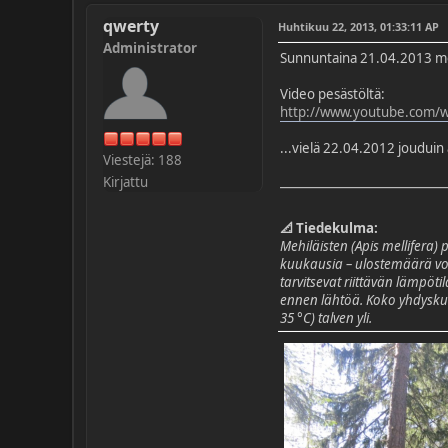
qwerty
Huhtikuu 22, 2013, 01:33:11 AP
Administrator
Sunnuntaina 21.04.2013 mehi
Video pesästöltä:
http://www.youtube.com/
...vielä 22.04.2012 jouduin
Viestejä: 188
Kirjattu
📐 Tiedekulma:
Mehiläisten (Apis mellifera)
kuukausia – ulostemäärä voi
tarvitsevat riittävän lämpöt
ennen lähtöä. Koko yhdyskunn
35 °C) talven yli.