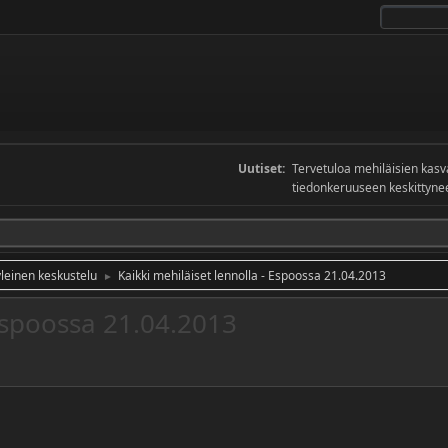
Uutiset:
Tervetuloa mehiläisien kas
tiedonkeruuseen keskittyneel
yleinen keskustelu
Kaikki mehiläiset lennolla - Espoossa 21.04.2013
►
 Espoossa 21.04.2013