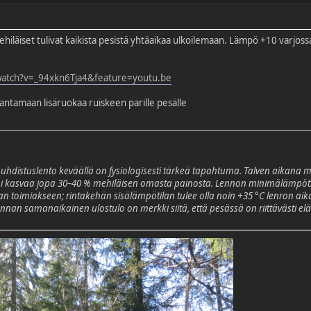
läiset tulivat kaikista pesistä yhtäaikaa ulkoilemaan. Lämpö +10 varjoss
watch?v=_94xkn6Tja4&feature=youtu.be
 antamaan lisäruokaa ruiskeen parille pesälle
 puhdistuslento keväällä on fysiologisesti tärkeä tapahtuma. Talven aikana m
 kasvaa jopa 30–40 % mehiläisen omasta painosta. Lennon minimälämpötila 
ilan toimiakseen; rintakehän sisälämpötilan tulee olla noin +35 °C lenron a
an samanaikainen ulostulo on merkki siitä, että pesässä on riittävästi elävi