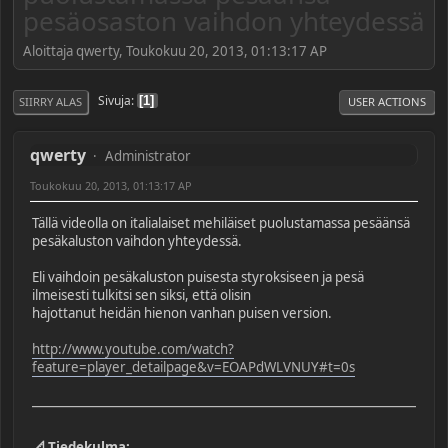
pesäosaston vaihdon yhteydessä
Aloittaja qwerty, Toukokuu 20, 2013, 01:13:17 AP
Sivuja
1
SIIRRY ALAS
USER ACTIONS
qwerty
Administrator
Toukokuu 20, 2013, 01:13:17 AP
Tällä videolla on italialaiset mehiläiset puolustamassa pesäänsä
pesäkaluston vaihdon yhteydessä.
Eli vaihdoin pesäkaluston puisesta styroksiseen ja pesä
ilmeisesti tulkitsi sen siksi, että olisin
hajottanut heidän hienon vanhan puisen version.
http://www.youtube.com/watch?
feature=player_detailpage&v=EOAPdWLVNUY#t=0s
📐 Tiedekulma: