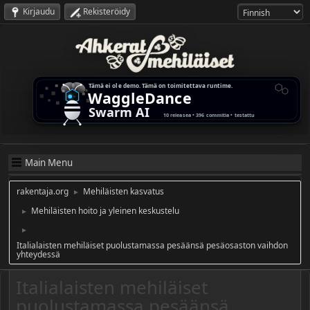
Kirjaudu
Rekisteröidy
Main Menu
rakentaja.org
Mehiläisten kasvatus
►
Mehiläisten hoito ja yleinen keskustelu
►
►
Italialaisten mehiläiset puolustamassa pesäänsä pesäosaston vaihdon
yhteydessä
Italialaisten mehiläiset
puolustamassa pesäänsä