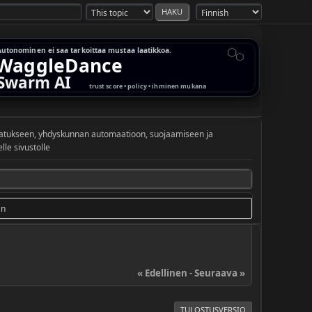
vatukseen, yhdyskunnan automaatioon, suojaamiseen ja
le sivustolle
an
« Edellinen
-
Seuraava »
TULOSTUSVERSIO