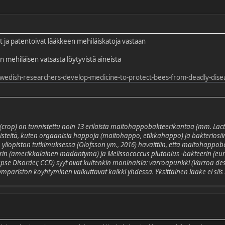
ät ja patentoivat lääkkeen mehiläiskatoja vastaan
 mehiläisen vatsasta löytyvistä aineista
wedish-researchers-develop-medicine-to-protect-bees-from-deadly-dise
crop) on tunnistettu noin 13 erilaista maitohappobakteerikantaa (mm.
Lact
isteitä, kuten orgaanisia happoja (maitohappo, etikkahappo) ja bakteriosiine
yliopiston tutkimuksessa (Olofsson ym., 2016) havaittiin, että maitohappob
rin (amerikkalainen mädäntymä) ja
Melissococcus plutonius
-bakteerin (eu
pse Disorder, CCD) syyt ovat kuitenkin moninaisia: varroapunkki (
Varroa des
ympäristön köyhtyminen vaikuttavat kaikki yhdessä. Yksittäinen lääke ei siis 