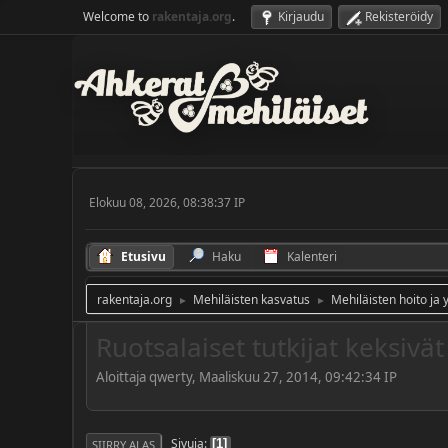
Welcome to
rakentaja.org
.
Kirjaudu
Rekisteröidy
Elokuu 08, 2026, 08:38:37 IP
Etusivu
Haku
Kalenteri
rakentaja.org
Mehiläisten kasvatus
Mehiläisten hoito ja 
►
►
Ruotsalaiset tutkijat keksiv
Aloittaja qwerty, Maaliskuu 27, 2014, 09:42:34 IP
Sivuja
1
SIIRRY ALAS