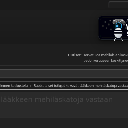
Uutiset:
Tervetuloa mehiläisien kas
tiedonkeruuseen keskittyneel
yleinen keskustelu
Ruotsalaiset tutkijat keksivät lääkkeen mehiläskatoja vasta
►
ät lääkkeen mehiläskatoja vastaan