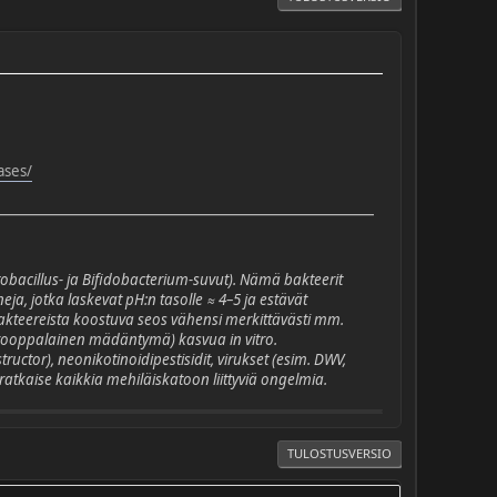
ases/
obacillus
- ja
Bifidobacterium
-suvut). Nämä bakteerit
ja, jotka laskevat pH:n tasolle ≈ 4–5 ja estävät
akteereista koostuva seos vähensi merkittävästi mm.
rooppalainen mädäntymä) kasvua in vitro.
tructor
), neonikotinoidipestisidit, virukset (esim. DWV,
ratkaise kaikkia mehiläiskatoon liittyviä ongelmia.
TULOSTUSVERSIO