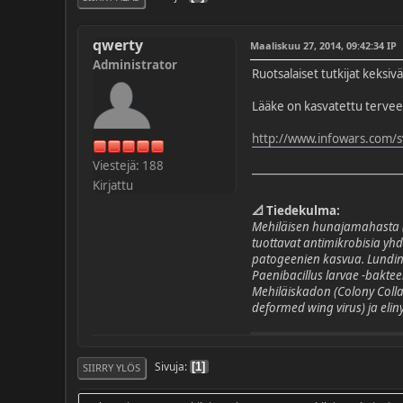
qwerty
Maaliskuu 27, 2014, 09:42:34 IP
Administrator
Ruotsalaiset tutkijat keksiv
Lääke on kasvatettu terveen
http://www.infowars.com/s
Viestejä: 188
Kirjattu
📐 Tiedekulma:
Mehiläisen hunajamahasta (
tuottavat antimikrobisia yhd
patogeenien kasvua. Lundin 
Paenibacillus larvae
-baktee
Mehiläiskadon (Colony Colla
deformed wing virus) ja elin
Sivuja
1
SIIRRY YLÖS